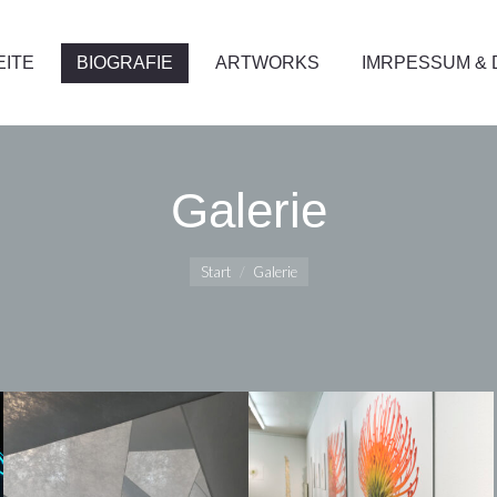
EITE
BIOGRAFIE
ARTWORKS
IMRPESSUM &
EITE
BIOGRAFIE
ARTWORKS
IMRPESSUM &
Galerie
Sie befinden sich hier:
Start
Galerie